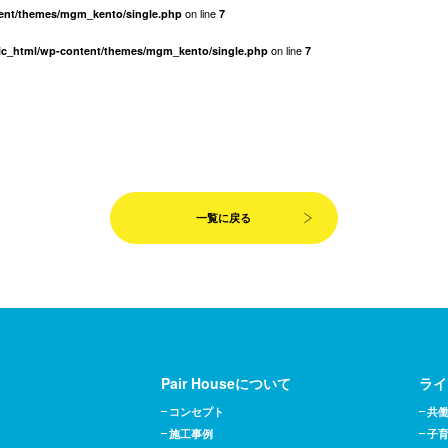
on line
tent/themes/mgm_kento/single.php
7
on line
lic_html/wp-content/themes/mgm_kento/single.php
7
一覧に戻る
Pair Houseについて
ライ
コンセプト
共
施工事例
子