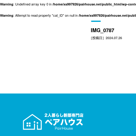
: Undefined array key 0 in
Warning
/home/xs997926/pairhouse.net/public_html/wp-con
: Attempt to read property "cat_ID" on null in
Warning
/home/xs997926/pairhouse.net/pub
IMG_0787
［投稿日］2024.07.26