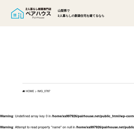
山梨県で
2人暮らしの新築住宅を建てるなら
HOME
>
IMG_0787
: Undefined array key 0 in
Warning
/home/xs997926/pairhouse.net/public_html/wp-con
: Attempt to read property "name" on null in
Warning
/home/xs997926/pairhouse.net/publ