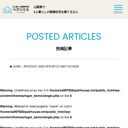
山梨県で
2人暮らしの新築住宅を建てるなら
POSTED ARTICLES
投稿記事
HOME
>
BF87DDD1-30E2-4576-9FCD-D8871CE7A329
: Undefined array key 0 in
Warning
/home/xs997926/pairhouse.net/public_html/wp-
on line
content/themes/mgm_kento/single.php
6
: Attempt to read property "name" on null in
Warning
/home/xs997926/pairhouse.net/public_html/wp-
on line
content/themes/mgm_kento/single.php
6
: Undefined array key 0 in
Warning
/home/xs997926/pairhouse.net/public_html/wp-