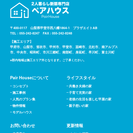
〒400-0117 山梨県甲斐市西八幡1864-1 プラザエイトAB
TEL : 055-242-8247 FAX : 055-242-8248
【施工エリア】
甲府市、山梨市、笛吹市、甲州市、甲斐市、韮崎市、北杜市、南アルプス
市、中央市、昭和町、市川三郷町、南部町、身延町、早川町、富士川町
※郡内地域は施工エリア外となります。ご了承ください。
Pair Houseについて
ライフスタイル
コンセプト
共働き夫婦の家
施工事例
子育て充実の家
人気のプラン集
老後の生活を楽しむ平屋の家
物件情報
親子想いの家
モデルハウス
お問い合わせ
更新情報