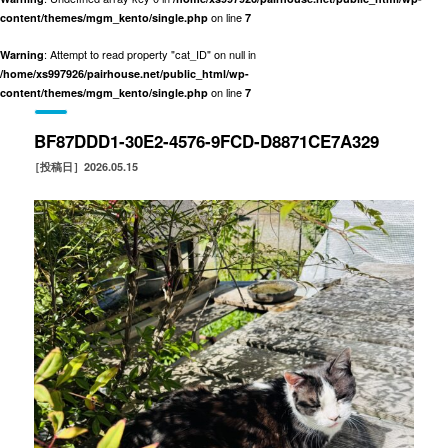
on line
content/themes/mgm_kento/single.php
7
: Attempt to read property "cat_ID" on null in
Warning
/home/xs997926/pairhouse.net/public_html/wp-
on line
content/themes/mgm_kento/single.php
7
BF87DDD1-30E2-4576-9FCD-D8871CE7A329
［投稿日］2026.05.15