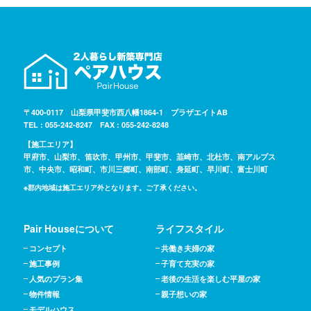
〒400-0117 山梨県甲斐市西八幡1864-1 プラザエイトAB
TEL : 055-242-8247 FAX : 055-242-8248
【施工エリア】
甲府市、山梨市、笛吹市、甲州市、甲斐市、韮崎市、北杜市、南アルプス
市、中央市、昭和町、市川三郷町、南部町、身延町、早川町、富士川町
※郡内地域は施工エリア外となります。ご了承ください。
Pair Houseについて
ライフスタイル
コンセプト
共働き夫婦の家
施工事例
子育て充実の家
人気のプラン集
老後の生活を楽しむ平屋の家
物件情報
親子想いの家
モデルハウス