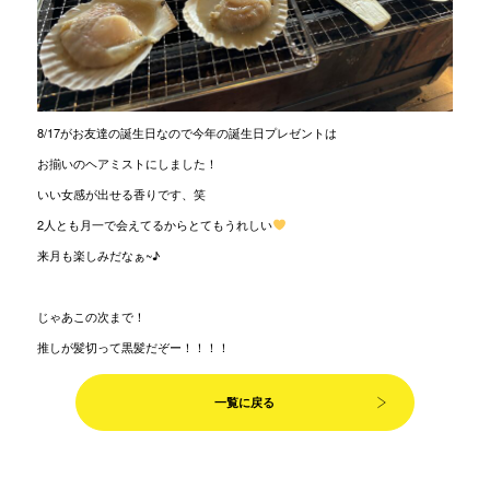
8/17がお友達の誕生日なので今年の誕生日プレゼントは
お揃いのヘアミストにしました！
いい女感が出せる香りです、笑
2人とも月一で会えてるからとてもうれしい
来月も楽しみだなぁ~♪
じゃあこの次まで！
推しが髪切って黒髪だぞー！！！！
一覧に戻る