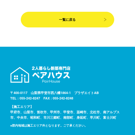
一覧に戻る
〒400-0117 山梨県甲斐市西八幡1864-1 プラザエイトAB
TEL : 055-242-8247 FAX : 055-242-8248
【施工エリア】
甲府市、山梨市、笛吹市、甲州市、甲斐市、韮崎市、北杜市、南アルプス
市、中央市、昭和町、市川三郷町、南部町、身延町、早川町、富士川町
※郡内地域は施工エリア外となります。ご了承ください。