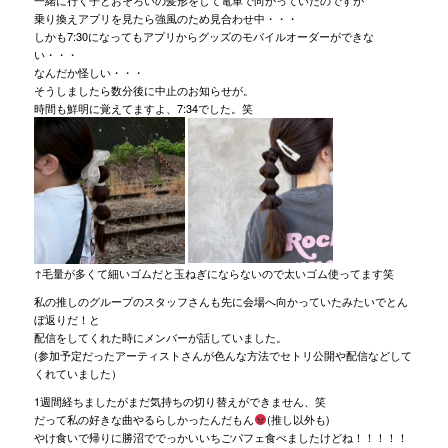
一緒に行く子とおそろいの髪形をして電車で向かっていたのですが
乗り換えアプリを見たら強風のため見合わせ中・・・
しかも7:30になってもアプリからグッズのモバイルオーダーができな
い・・・
なんだか怪しい・・・
そうしましたら数分後に中止のお知らせが。
時間も鮮明に覚えてますよ、7:34でした。笑
↑毛量が多くて細いゴムだと玉ねぎにならないので太いゴム使ってます笑
私の推しのグループのスタッフさんも先に会場へ向かっていたみたいでとん
ぼ返りだ！と
配信をしてくれた時にメンバーが話していました。
(参加予定だったアーティストさんが色んな方法でセトリ公開や配信などして
くれていました）
1週間経ちましたがまだ気持ちの切り替えができません、笑
だって私の好きな曲やるらしかったんだもん
(推し以外も)
やけ食いで帰りに勝沼ででっかいいちごパフェ食べましたけどね！！！！！