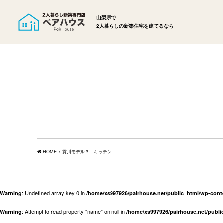
山梨県で
2人暮らしの新築住宅を建てるなら
HOME
>
貢川モデル３ キッチン
: Undefined array key 0 in
Warning
/home/xs997926/pairhouse.net/public_html/wp-con
: Attempt to read property "name" on null in
Warning
/home/xs997926/pairhouse.net/publ