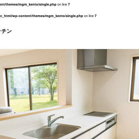
on line
tent/themes/mgm_kento/single.php
7
on line
lic_html/wp-content/themes/mgm_kento/single.php
7
ッチン