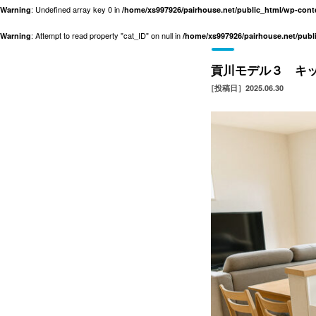
: Undefined array key 0 in
Warning
/home/xs997926/pairhouse.net/public_html/wp-con
: Attempt to read property "cat_ID" on null in
Warning
/home/xs997926/pairhouse.net/pub
貢川モデル３ キ
［投稿日］2025.06.30