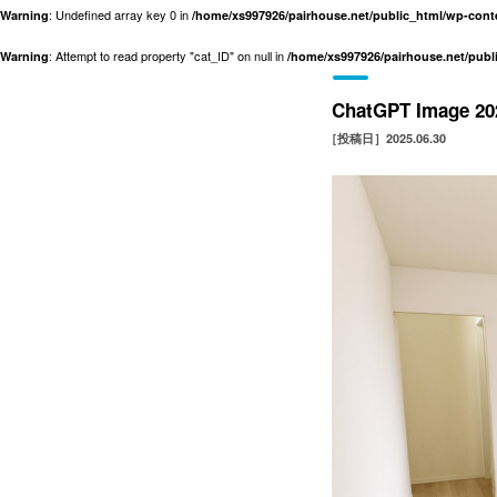
: Undefined array key 0 in
Warning
/home/xs997926/pairhouse.net/public_html/wp-con
: Attempt to read property "cat_ID" on null in
Warning
/home/xs997926/pairhouse.net/pub
ChatGPT Image 2
［投稿日］2025.06.30