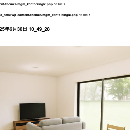
on line
tent/themes/mgm_kento/single.php
7
on line
lic_html/wp-content/themes/mgm_kento/single.php
7
025年6月30日 10_49_28