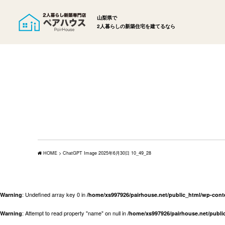
山梨県で
2人暮らしの新築住宅を建てるなら
HOME
>
ChatGPT Image 2025年6月30日 10_49_28
: Undefined array key 0 in
Warning
/home/xs997926/pairhouse.net/public_html/wp-con
: Attempt to read property "name" on null in
Warning
/home/xs997926/pairhouse.net/publ