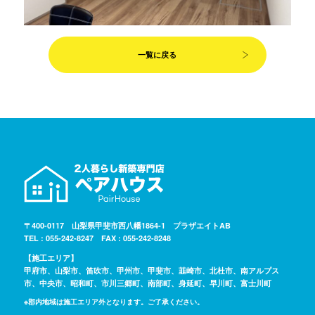
一覧に戻る
〒400-0117 山梨県甲斐市西八幡1864-1 プラザエイトAB
TEL : 055-242-8247 FAX : 055-242-8248
【施工エリア】
甲府市、山梨市、笛吹市、甲州市、甲斐市、韮崎市、北杜市、南アルプス
市、中央市、昭和町、市川三郷町、南部町、身延町、早川町、富士川町
※郡内地域は施工エリア外となります。ご了承ください。