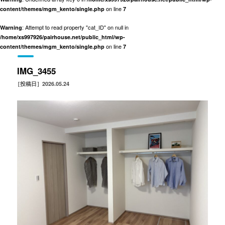
on line
content/themes/mgm_kento/single.php
7
: Attempt to read property "cat_ID" on null in
Warning
/home/xs997926/pairhouse.net/public_html/wp-
on line
content/themes/mgm_kento/single.php
7
IMG_3455
［投稿日］2026.05.24