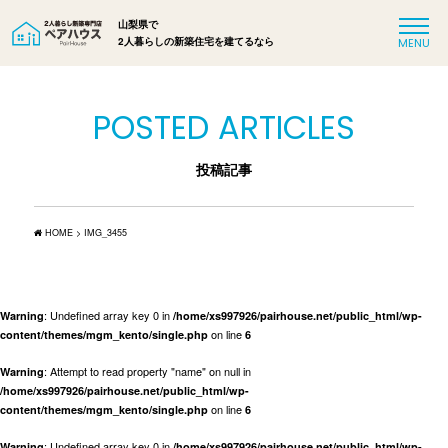
山梨県で
2人暮らしの新築住宅を建てるなら
POSTED ARTICLES
投稿記事
HOME
>
IMG_3455
: Undefined array key 0 in
Warning
/home/xs997926/pairhouse.net/public_html/wp-
on line
content/themes/mgm_kento/single.php
6
: Attempt to read property "name" on null in
Warning
/home/xs997926/pairhouse.net/public_html/wp-
on line
content/themes/mgm_kento/single.php
6
: Undefined array key 0 in
Warning
/home/xs997926/pairhouse.net/public_html/wp-