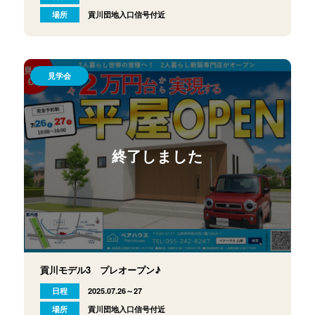
場所
貢川団地入口信号付近
見学会
終了しました
貢川モデル3 プレオープン♪
日程
2025.07.26～27
場所
貢川団地入口信号付近