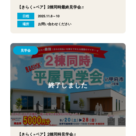
【きらく×ペア】2棟同時最終見学会♬
日程
2025.11.8～10
場所
お問い合わせください
見学会
終了しました
【きらく×ペア】2棟同時見学会♬