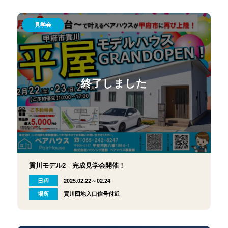
見学会
終了しました
貢川モデル2 完成見学会開催！
日程
2025.02.22～02.24
場所
貢川団地入口信号付近