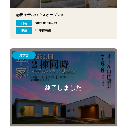
志田モデルハウスオープン♬
日程
2026.05.16～24
場所
甲斐市志田
見学会
終了しました