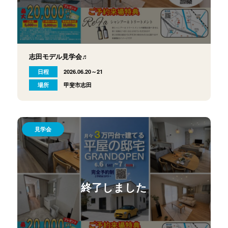
志田モデル見学会♬
日程
2026.06.20～21
場所
甲斐市志田
見学会
終了しました