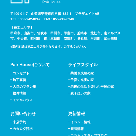
〒400-0117 山梨県甲斐市西八幡1864-1 プラザエイトAB
TEL : 055-242-8247 FAX : 055-242-8248
【施工エリア】
甲府市、山梨市、笛吹市、甲州市、甲斐市、韮崎市、北杜市、南アルプス
市、中央市、昭和町、市川三郷町、南部町、身延町、早川町、富士川町
※郡内地域は施工エリア外となります。ご了承ください。
Pair Houseについて
ライフスタイル
コンセプト
共働き夫婦の家
施工事例
子育て充実の家
人気のプラン集
老後の生活を楽しむ平屋の家
物件情報
親子想いの家
モデルハウス
お問い合わせ
更新情報
来店予約
イベント情報
カタログ請求
新着情報
コラム・スタッフブログ