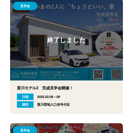
見学会
終了しました
貢川モデル2 完成見学会開催！
日程
2025.02.08～09
場所
貢川団地入口信号付近
見学会