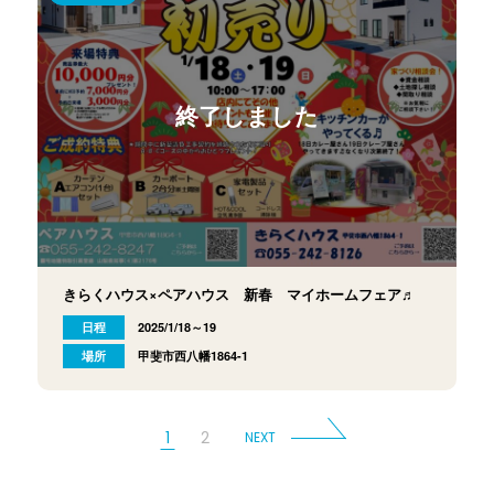
終了しました
きらくハウス×ペアハウス 新春 マイホームフェア♬
日程
2025/1/18～19
場所
甲斐市西八幡1864-1
1
2
NEXT