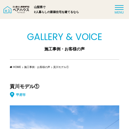
山梨県で
2人暮らしの新築住宅を建てるなら
GALLERY & VOICE
施工事例・お客様の声
HOME
>
施工事例・お客様の声
>
貢川モデル①
貢川モデル①
甲府市