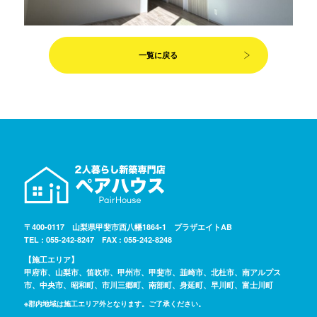
一覧に戻る
〒400-0117 山梨県甲斐市西八幡1864-1 プラザエイトAB
TEL : 055-242-8247 FAX : 055-242-8248
【施工エリア】
甲府市、山梨市、笛吹市、甲州市、甲斐市、韮崎市、北杜市、南アルプス
市、中央市、昭和町、市川三郷町、南部町、身延町、早川町、富士川町
※郡内地域は施工エリア外となります。ご了承ください。