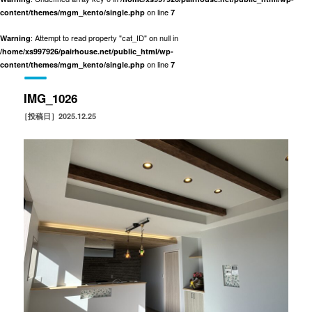
on line
content/themes/mgm_kento/single.php
7
: Attempt to read property "cat_ID" on null in
Warning
/home/xs997926/pairhouse.net/public_html/wp-
on line
content/themes/mgm_kento/single.php
7
IMG_1026
［投稿日］2025.12.25