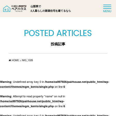
山梨県で
2人暮らしの新築住宅を建てるなら
POSTED ARTICLES
投稿記事
HOME
>
IMG_1026
: Undefined array key 0 in
Warning
/home/xs997926/pairhouse.net/public_html/wp-
on line
content/themes/mgm_kento/single.php
6
: Attempt to read property "name" on null in
Warning
/home/xs997926/pairhouse.net/public_html/wp-
on line
content/themes/mgm_kento/single.php
6
: Undefined array key 0 in
Warning
/home/xs997926/pairhouse.net/public_html/wp-