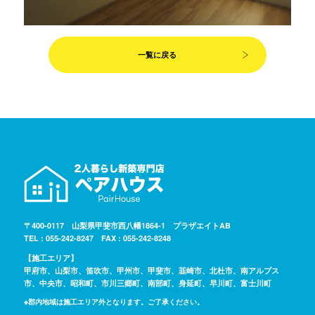
一覧に戻る
〒400-0117 山梨県甲斐市西八幡1864-1 プラザエイトAB
TEL : 055-242-8247 FAX : 055-242-8248
【施工エリア】
甲府市、山梨市、笛吹市、甲州市、甲斐市、韮崎市、北杜市、南アルプス
市、中央市、昭和町、市川三郷町、南部町、身延町、早川町、富士川町
※郡内地域は施工エリア外となります。ご了承ください。