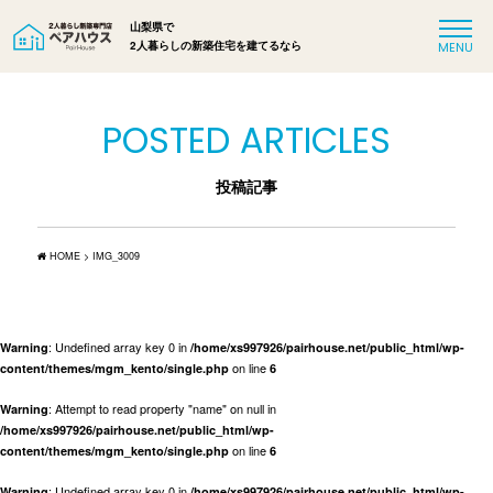
山梨県で
2人暮らしの新築住宅を建てるなら
POSTED ARTICLES
投稿記事
HOME
>
IMG_3009
: Undefined array key 0 in
Warning
/home/xs997926/pairhouse.net/public_html/wp-
on line
content/themes/mgm_kento/single.php
6
: Attempt to read property "name" on null in
Warning
/home/xs997926/pairhouse.net/public_html/wp-
on line
content/themes/mgm_kento/single.php
6
: Undefined array key 0 in
Warning
/home/xs997926/pairhouse.net/public_html/wp-