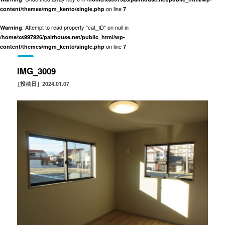
on line
content/themes/mgm_kento/single.php
7
: Attempt to read property "cat_ID" on null in
Warning
/home/xs997926/pairhouse.net/public_html/wp-
on line
content/themes/mgm_kento/single.php
7
IMG_3009
［投稿日］2024.01.07