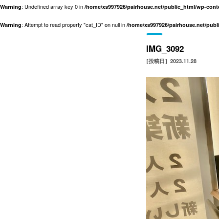
: Undefined array key 0 in
Warning
/home/xs997926/pairhouse.net/public_html/wp-con
: Attempt to read property "cat_ID" on null in
Warning
/home/xs997926/pairhouse.net/pub
IMG_3092
［投稿日］2023.11.28