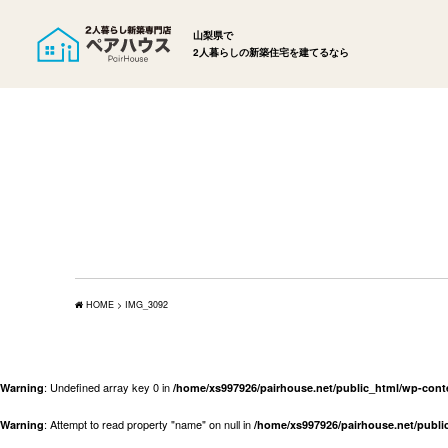
山梨県で
2人暮らしの新築住宅を建てるなら
HOME
>
IMG_3092
: Undefined array key 0 in
Warning
/home/xs997926/pairhouse.net/public_html/wp-con
: Attempt to read property "name" on null in
Warning
/home/xs997926/pairhouse.net/publ