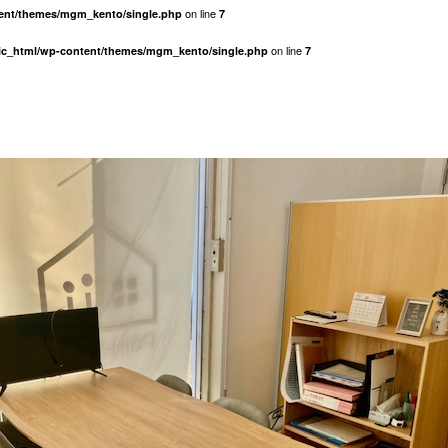
on line
tent/themes/mgm_kento/single.php
7
on line
lic_html/wp-content/themes/mgm_kento/single.php
7