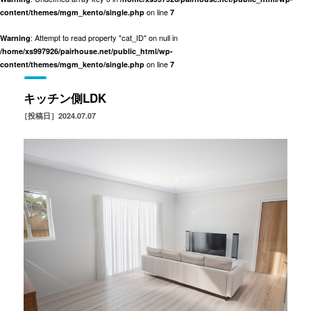
on line
content/themes/mgm_kento/single.php
7
: Attempt to read property "cat_ID" on null in
Warning
/home/xs997926/pairhouse.net/public_html/wp-
on line
content/themes/mgm_kento/single.php
7
キッチン側LDK
［投稿日］2024.07.07