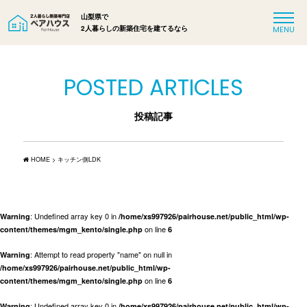
山梨県で
2人暮らしの新築住宅を建てるなら
POSTED ARTICLES
投稿記事
HOME
>
キッチン側LDK
: Undefined array key 0 in
Warning
/home/xs997926/pairhouse.net/public_html/wp-
on line
content/themes/mgm_kento/single.php
6
: Attempt to read property "name" on null in
Warning
/home/xs997926/pairhouse.net/public_html/wp-
on line
content/themes/mgm_kento/single.php
6
: Undefined array key 0 in
Warning
/home/xs997926/pairhouse.net/public_html/wp-