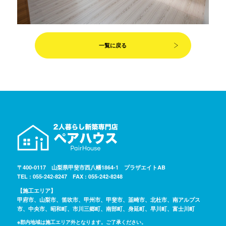
一覧に戻る
〒400-0117 山梨県甲斐市西八幡1864-1 プラザエイトAB
TEL : 055-242-8247 FAX : 055-242-8248
【施工エリア】
甲府市、山梨市、笛吹市、甲州市、甲斐市、韮崎市、北杜市、南アルプス
市、中央市、昭和町、市川三郷町、南部町、身延町、早川町、富士川町
※郡内地域は施工エリア外となります。ご了承ください。