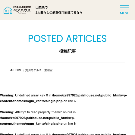
山梨県で
2人暮らしの新築住宅を建てるなら
POSTED ARTICLES
投稿記事
HOME
>
貢川モデル３ 主寝室
: Undefined array key 0 in
Warning
/home/xs997926/pairhouse.net/public_html/wp-
on line
content/themes/mgm_kento/single.php
6
: Attempt to read property "name" on null in
Warning
/home/xs997926/pairhouse.net/public_html/wp-
on line
content/themes/mgm_kento/single.php
6
: Undefined array key 0 in
Warning
/home/xs997926/pairhouse.net/public_html/wp-