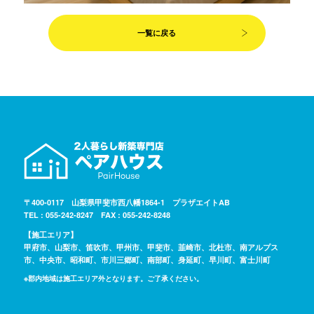
一覧に戻る
〒400-0117 山梨県甲斐市西八幡1864-1 プラザエイトAB
TEL : 055-242-8247 FAX : 055-242-8248
【施工エリア】
甲府市、山梨市、笛吹市、甲州市、甲斐市、韮崎市、北杜市、南アルプス
市、中央市、昭和町、市川三郷町、南部町、身延町、早川町、富士川町
※郡内地域は施工エリア外となります。ご了承ください。