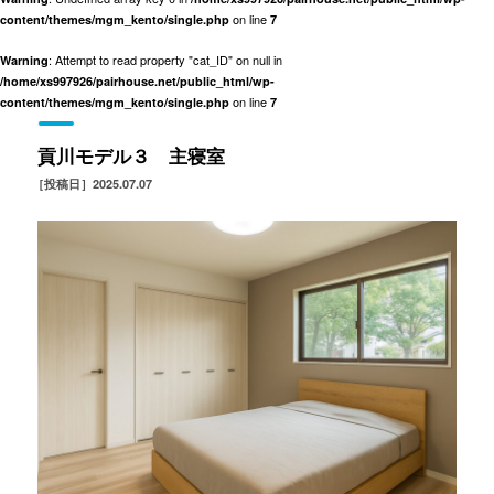
on line
content/themes/mgm_kento/single.php
7
: Attempt to read property "cat_ID" on null in
Warning
/home/xs997926/pairhouse.net/public_html/wp-
on line
content/themes/mgm_kento/single.php
7
貢川モデル３ 主寝室
［投稿日］2025.07.07