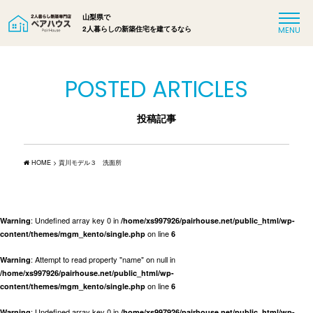
山梨県で
2人暮らしの新築住宅を建てるなら
POSTED ARTICLES
投稿記事
HOME
>
貢川モデル３ 洗面所
: Undefined array key 0 in
Warning
/home/xs997926/pairhouse.net/public_html/wp-
on line
content/themes/mgm_kento/single.php
6
: Attempt to read property "name" on null in
Warning
/home/xs997926/pairhouse.net/public_html/wp-
on line
content/themes/mgm_kento/single.php
6
: Undefined array key 0 in
Warning
/home/xs997926/pairhouse.net/public_html/wp-