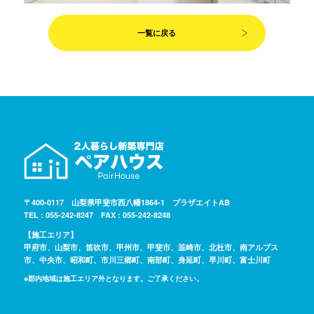
一覧に戻る
〒400-0117 山梨県甲斐市西八幡1864-1 プラザエイトAB
TEL : 055-242-8247 FAX : 055-242-8248
【施工エリア】
甲府市、山梨市、笛吹市、甲州市、甲斐市、韮崎市、北杜市、南アルプス
市、中央市、昭和町、市川三郷町、南部町、身延町、早川町、富士川町
※郡内地域は施工エリア外となります。ご了承ください。