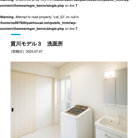
on line
content/themes/mgm_kento/single.php
7
: Attempt to read property "cat_ID" on null in
Warning
/home/xs997926/pairhouse.net/public_html/wp-
on line
content/themes/mgm_kento/single.php
7
貢川モデル３ 洗面所
［投稿日］2025.07.07