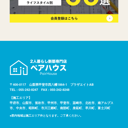
〒400-0117 山梨県甲斐市西八幡1864-1 プラザエイトAB
TEL : 055-242-8247 FAX : 055-242-8248
【施工エリア】
甲府市、山梨市、笛吹市、甲州市、甲斐市、韮崎市、北杜市、南アルプス
市、中央市、昭和町、市川三郷町、南部町、身延町、早川町、富士川町
※郡内地域は施工エリア外となります。ご了承ください。