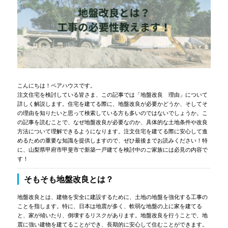
こんにちは！ペアハウスです。
注文住宅を検討している皆さま、この記事では「地盤改良 理由」について
詳しく解説します。住宅を建てる際に、地盤改良が必要かどうか、そしてそ
の理由を知りたいと思って検索している方も多いのではないでしょうか。こ
の記事を読むことで、なぜ地盤改良が必要なのか、具体的な土地条件や改良
方法について理解できるようになります。注文住宅を建てる際に安心して進
めるための重要な知識を提供しますので、ぜひ最後までお読みください！特
に、山梨県甲府市甲斐市で新築一戸建てを検討中のご家族には必見の内容で
す！
そもそも地盤改良とは？
地盤改良とは、建物を安全に建設するために、土地の地盤を強化する工事の
ことを指します。特に、日本は地震が多く、軟弱な地盤の上に家を建てる
と、家が傾いたり、倒壊するリスクがあります。地盤改良を行うことで、地
震に強い建物を建てることができ、長期的に安心して住むことができます。