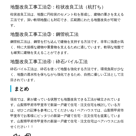
地盤改良工事工法②：柱状改良工法（杭打ち）
柱状改良工法は、地盤に円柱状のセメント柱を形成し、建物の重さを支える
工法です。深い軟弱地盤にも対応でき、広範囲にわたる地盤改良が可能で
す。
地盤改良工事工法③：鋼管杭工法
鋼管杭工法は、鋼管を打ち込んで建物を支持する方法です。非常に強度が高
く、特に大規模な建物や重量物を支えるために適しています。軟弱な地盤で
も確実に建物を支えることができます。
地盤改良工事工法④：砕石パイル工法
砕石パイル工法は、砕石を使って地盤を強化する方法です。環境負荷が少な
く、地盤の透水性を保ちながら強化できるため、自然に優しい工法として注
目されています。
まとめ
現在では、家が建っている状態でも地盤改良できる工法が確立されていま
す。山梨県甲府市甲斐市で新築一戸建て住宅・注文住宅を検討している方
は、ぜひこの記事を参考にしてくださいね！ペアハウスでは、山梨県甲府市
甲斐市でお客様にピッタリの新築一戸建て住宅・注文住宅を提案していま
す。山梨県甲府市甲斐市の新築一戸建て住宅・注文住宅はペアハウスにお任
せください！！