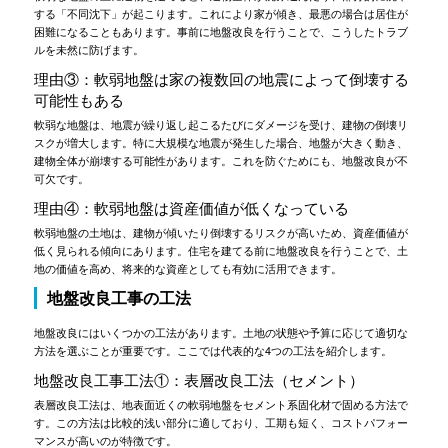
する「不同沈下」が起こります。これにより家が傾き、最悪の場合は居住が
困難になることもあります。事前に地盤改良を行うことで、こうしたトラブ
ルを未然に防げます。
理由③：軟弱地盤は家の複数回の地震によって倒壊する
可能性もある
軟弱な地盤は、地震が繰り返し起こるたびにダメージを受け、建物の倒壊リ
スクが増大します。特に大規模な地震が発生した場合、地盤が大きく動き、
建物全体が崩壊する可能性があります。これを防ぐためにも、地盤改良が不
可欠です。
理由④：軟弱地盤は資産価値が低くなっている
軟弱地盤の土地は、建物が傾いたり倒壊するリスクが高いため、資産価値が
低く見られる傾向にあります。住宅を建てる前に地盤改良を行うことで、土
地の価値を高め、将来的な資産としても有効に活用できます。
地盤改良工事の工法
地盤改良にはいくつかの工法があります。土地の状態や予算に応じて適切な
方法を選ぶことが重要です。ここでは代表的な4つの工法を紹介します。
地盤改良工事工法①：表層改良工法（セメント）
表層改良工法は、地表面近くの軟弱地盤をセメント系固化材で固める方法で
す。この方法は比較的浅い部分に適しており、工期も短く、コストパフォー
マンスが高いのが特徴です。