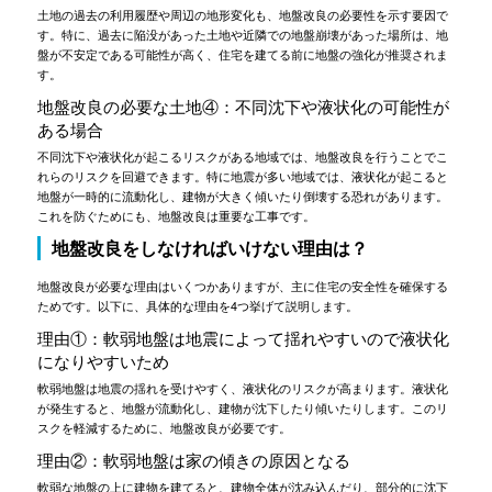
土地の過去の利用履歴や周辺の地形変化も、地盤改良の必要性を示す要因で
す。特に、過去に陥没があった土地や近隣での地盤崩壊があった場所は、地
盤が不安定である可能性が高く、住宅を建てる前に地盤の強化が推奨されま
す。
地盤改良の必要な土地④：不同沈下や液状化の可能性が
ある場合
不同沈下や液状化が起こるリスクがある地域では、地盤改良を行うことでこ
れらのリスクを回避できます。特に地震が多い地域では、液状化が起こると
地盤が一時的に流動化し、建物が大きく傾いたり倒壊する恐れがあります。
これを防ぐためにも、地盤改良は重要な工事です。
地盤改良をしなければいけない理由は？
地盤改良が必要な理由はいくつかありますが、主に住宅の安全性を確保する
ためです。以下に、具体的な理由を4つ挙げて説明します。
理由①：軟弱地盤は地震によって揺れやすいので液状化
になりやすいため
軟弱地盤は地震の揺れを受けやすく、液状化のリスクが高まります。液状化
が発生すると、地盤が流動化し、建物が沈下したり傾いたりします。このリ
スクを軽減するために、地盤改良が必要です。
理由②：軟弱地盤は家の傾きの原因となる
軟弱な地盤の上に建物を建てると、建物全体が沈み込んだり、部分的に沈下