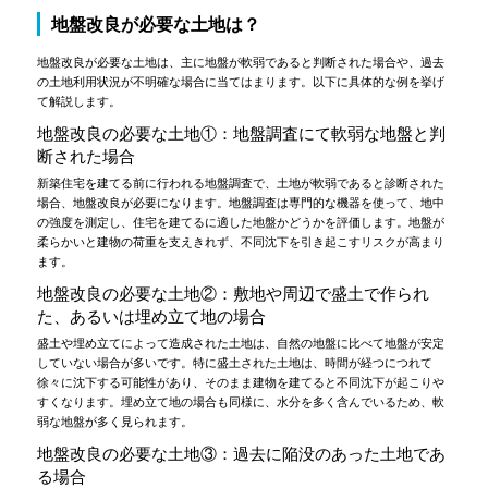
地盤改良が必要な土地は？
地盤改良が必要な土地は、主に地盤が軟弱であると判断された場合や、過去
の土地利用状況が不明確な場合に当てはまります。以下に具体的な例を挙げ
て解説します。
地盤改良の必要な土地①：地盤調査にて軟弱な地盤と判
断された場合
新築住宅を建てる前に行われる地盤調査で、土地が軟弱であると診断された
場合、地盤改良が必要になります。地盤調査は専門的な機器を使って、地中
の強度を測定し、住宅を建てるに適した地盤かどうかを評価します。地盤が
柔らかいと建物の荷重を支えきれず、不同沈下を引き起こすリスクが高まり
ます。
地盤改良の必要な土地②：敷地や周辺で盛土で作られ
た、あるいは埋め立て地の場合
盛土や埋め立てによって造成された土地は、自然の地盤に比べて地盤が安定
していない場合が多いです。特に盛土された土地は、時間が経つにつれて
徐々に沈下する可能性があり、そのまま建物を建てると不同沈下が起こりや
すくなります。埋め立て地の場合も同様に、水分を多く含んでいるため、軟
弱な地盤が多く見られます。
地盤改良の必要な土地③：過去に陥没のあった土地であ
る場合