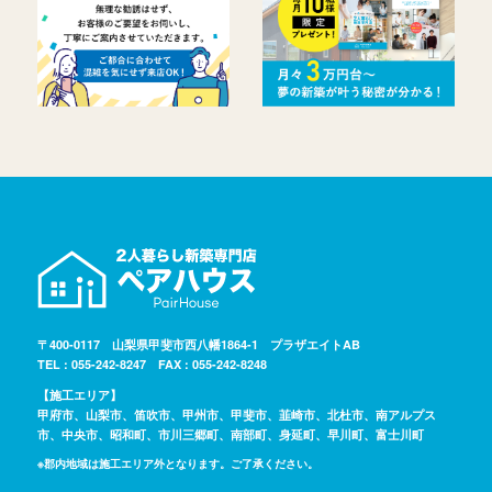
〒400-0117 山梨県甲斐市西八幡1864-1 プラザエイトAB
TEL : 055-242-8247 FAX : 055-242-8248
【施工エリア】
甲府市、山梨市、笛吹市、甲州市、甲斐市、韮崎市、北杜市、南アルプス
市、中央市、昭和町、市川三郷町、南部町、身延町、早川町、富士川町
※郡内地域は施工エリア外となります。ご了承ください。