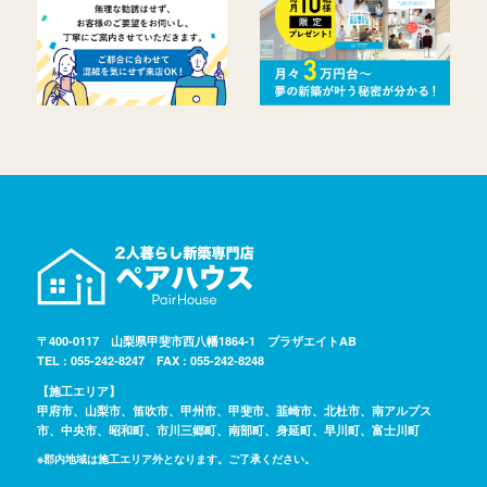
〒400-0117 山梨県甲斐市西八幡1864-1 プラザエイトAB
TEL : 055-242-8247 FAX : 055-242-8248
【施工エリア】
甲府市、山梨市、笛吹市、甲州市、甲斐市、韮崎市、北杜市、南アルプス
市、中央市、昭和町、市川三郷町、南部町、身延町、早川町、富士川町
※郡内地域は施工エリア外となります。ご了承ください。