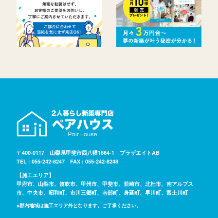
〒400-0117 山梨県甲斐市西八幡1864-1 プラザエイトAB
TEL : 055-242-8247 FAX : 055-242-8248
【施工エリア】
甲府市、山梨市、笛吹市、甲州市、甲斐市、韮崎市、北杜市、南アルプス
市、中央市、昭和町、市川三郷町、南部町、身延町、早川町、富士川町
※郡内地域は施工エリア外となります。ご了承ください。