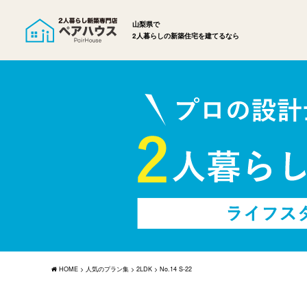
山梨県で
2人暮らしの新築住宅を建てるなら
HOME
>
人気のプラン集
>
2LDK
>
No.14 S-22