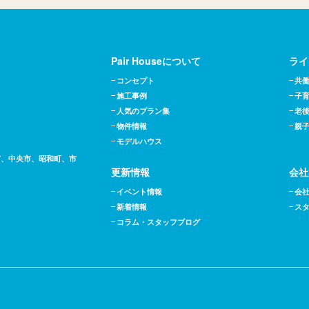
Pair Houseについて
ライ
コンセプト
共
施工事例
子
人気のプラン集
老
物件情報
親
モデルハウス
市、中央市、昭和町、市
更新情報
会社
イベント情報
会
新着情報
ス
コラム・スタッフブログ