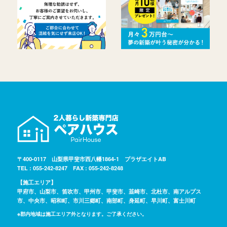
〒400-0117 山梨県甲斐市西八幡1864-1 プラザエイトAB
TEL : 055-242-8247 FAX : 055-242-8248
【施工エリア】
甲府市、山梨市、笛吹市、甲州市、甲斐市、韮崎市、北杜市、南アルプス
市、中央市、昭和町、市川三郷町、南部町、身延町、早川町、富士川町
※郡内地域は施工エリア外となります。ご了承ください。