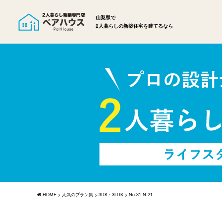
山梨県で
2人暮らしの新築住宅を建てるなら
HOME
>
人気のプラン集
>
3DK・3LDK
>
No.31 N-21