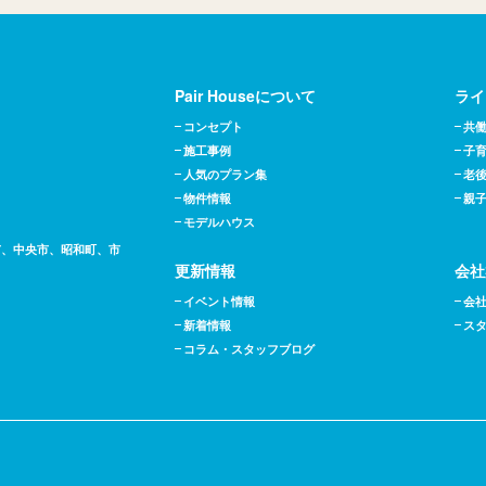
Pair Houseについて
ライ
コンセプト
共
施工事例
子
人気のプラン集
老
物件情報
親
モデルハウス
市、中央市、昭和町、市
更新情報
会社
イベント情報
会
新着情報
ス
コラム・スタッフブログ