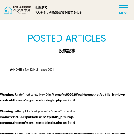
山梨県で
2人暮らしの新築住宅を建てるなら
POSTED ARTICLES
投稿記事
HOME
>
No.32-N-21_page-0001
: Undefined array key 0 in
Warning
/home/xs997926/pairhouse.net/public_html/wp-
on line
content/themes/mgm_kento/single.php
6
: Attempt to read property "name" on null in
Warning
/home/xs997926/pairhouse.net/public_html/wp-
on line
content/themes/mgm_kento/single.php
6
: Undefined array key 0 in
Warning
/home/xs997926/pairhouse.net/public_html/wp-