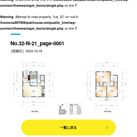
on line
content/themes/mgm_kento/single.php
7
: Attempt to read property "cat_ID" on null in
Warning
/home/xs997926/pairhouse.net/public_html/wp-
on line
content/themes/mgm_kento/single.php
7
No.32-N-21_page-0001
［投稿日］2023.10.18
一覧に戻る