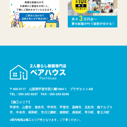
〒400-0117 山梨県甲斐市西八幡1864-1 プラザエイトAB
TEL : 055-242-8247 FAX : 055-242-8248
【施工エリア】
甲府市、山梨市、笛吹市、甲州市、甲斐市、韮崎市、北杜市、南アルプス
市、中央市、昭和町、市川三郷町、南部町、身延町、早川町、富士川町
※郡内地域は施工エリア外となります。ご了承ください。