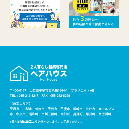
〒400-0117 山梨県甲斐市西八幡1864-1 プラザエイトAB
TEL : 055-242-8247 FAX : 055-242-8248
【施工エリア】
甲府市、山梨市、笛吹市、甲州市、甲斐市、韮崎市、北杜市、南アルプス
市、中央市、昭和町、市川三郷町、南部町、身延町、早川町、富士川町
※郡内地域は施工エリア外となります。ご了承ください。