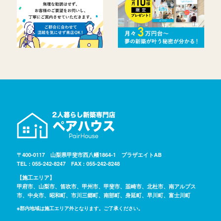
〒400-0117 山梨県甲斐市西八幡1864-1 プラザエイトAB
TEL : 055-242-8247 FAX : 055-242-8248
【施工エリア】
甲府市、山梨市、笛吹市、甲州市、甲斐市、韮崎市、北杜市、南アルプス
市、中央市、昭和町、市川三郷町、南部町、身延町、早川町、富士川町
※郡内地域は施工エリア外となります。ご了承ください。