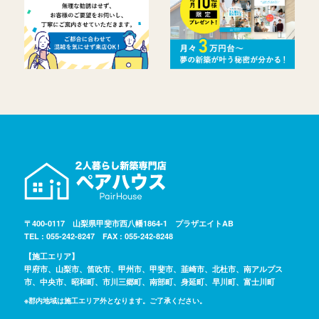
〒400-0117 山梨県甲斐市西八幡1864-1 プラザエイトAB
TEL : 055-242-8247 FAX : 055-242-8248
【施工エリア】
甲府市、山梨市、笛吹市、甲州市、甲斐市、韮崎市、北杜市、南アルプス
市、中央市、昭和町、市川三郷町、南部町、身延町、早川町、富士川町
※郡内地域は施工エリア外となります。ご了承ください。